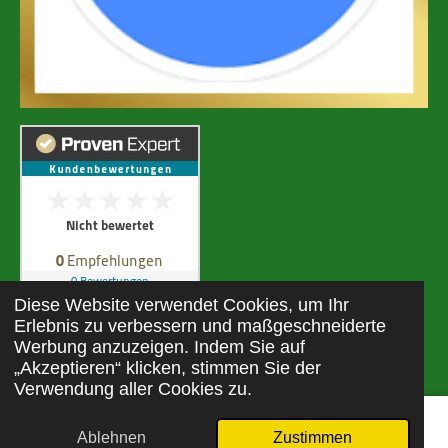
Diese Website verwendet Cookies, um Ihr
Erlebnis zu verbessern und maßgeschneiderte
Werbung anzuzeigen. Indem Sie auf
© 2024 Selbstfürsorge-Coachings-mit-Sylvia
„Akzeptieren“ klicken, stimmen Sie der
Verwendung aller Cookies zu.
Ablehnen
Zustimmen
E-Mail
Telefon
Karte